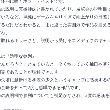
全体的に暗くホラーテイストです。
録の説明に完徹姉妹と書かれていたり、展覧会の説明欄
ているなど、単純にゲームをやりすぎて雨上がりの日差
てるだけだとわかると、また違った雰囲気で作品を捉え
すね。
け取れるホラーさと、説明から受けるコメディさのギャ
んの『透明な参列』
なんだろう？」と見ていると、淡く散っていく袖口や薄
幽霊であることが理解できます。
の尖塔に腰掛ける和装の少女というギャップに感嘆する
の意味を知って2度も感嘆できる作品です。
録の説明欄で参列についても補足がなされ、3度の感嘆を
。