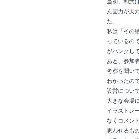
当初、和武
ん画力が天
た。
私は「その
っているの
がパンクし
あと、参加
考察を聞い
わかったの
設営につい
大きな会場
イラストレ
なくコメン
思わせるも