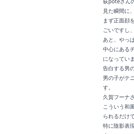
荻poteさ
見た瞬間に
まず正面顔
ごいですし
あと、やっ
中心にある
になってい
告白する男
男の子がテ
す。
久賀フーナ
こういう和
られるだけ
特に陰影表