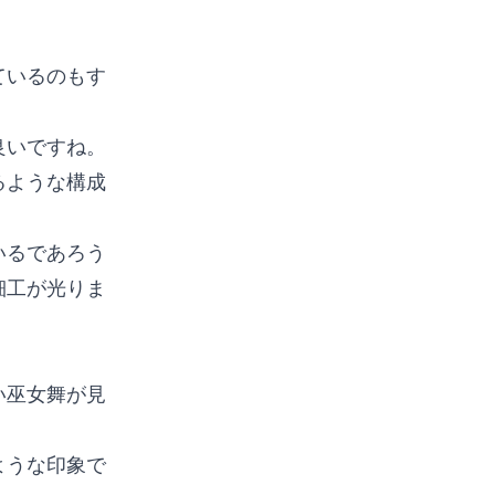
ているのもす
良いですね。
るような構成
いるであろう
細工が光りま
い巫女舞が見
ような印象で