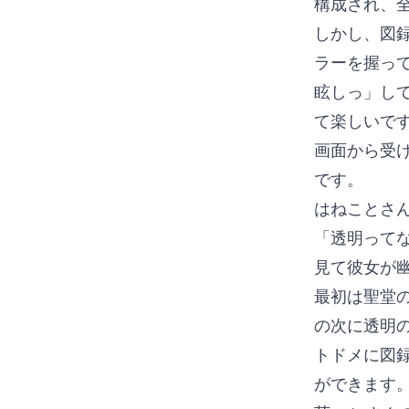
構成され、
しかし、図
ラーを握っ
眩しっ」し
て楽しいで
画面から受
です。
はねことさ
「透明って
見て彼女が
最初は聖堂
の次に透明
トドメに図
ができます