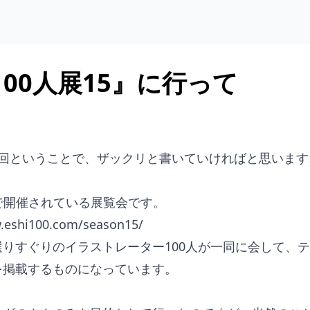
100人展15』に行って
日
1回ということで、ザックリと書いていければと思います
で開催されている展覧会です。
.eshi100.com/season15/
選りすぐりのイラストレーター100人が一同に会して、
を掲載するものになっています。