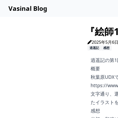
Vasinal Blog
『絵師
2025年5月6
逍遥記
感想
逍遥記の第
概要
秋葉原UDX
https://www
文字通り、
たイラスト
感想