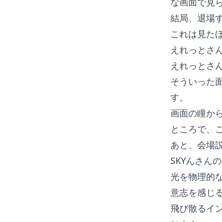
な画面で見
結局、退場
これは見た
えれっとさん
えれっとさ
そういった
す。
画面の瞳か
ところで、
あと、会場
SKYんさん
光を物理的
意志を感じ
飛び散るイ