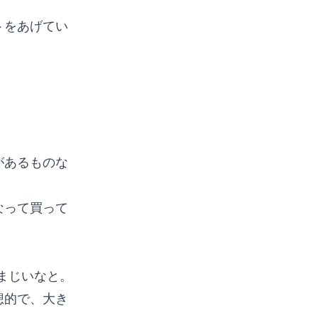
トをあげてい
。
があるものな
なって買って
凄まじいなと。
想的で、大き