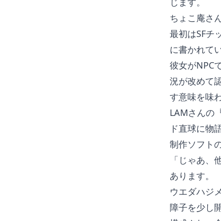
じます。
ちょこ庵さ
最初はSF
に書かれて
彼女がNP
況が改めて
す意味を味
LAMさんの
ド直球に物
制作ソフト
「じゃあ、
あります。
ウエダハジ
障子を少し