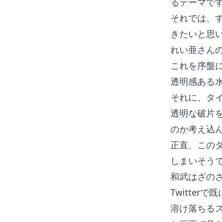
るテーマで
それでは、
きたいと思
れい亜さん
これを序盤
透明感ある
それに、タ
透明な破片
のか考え込
正直、この
しまいそう
和武はざの
Twitte
溶け落ちる