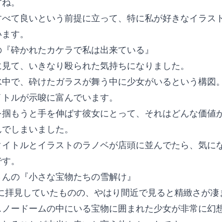
すね。
すべて良いという前提に立って、特に私が好きなイラス
います。
の『砕かれたカケラで私は出来ている』
に見て、いきなり殴られた気持ちになりました。
水中で、砕けたガラスが舞う中に少女がいるという構図
イトルが示唆に富んでいます。
を掴もうと手を伸ばす彼女にとって、それはどんな価値
んでしまいました。
タイトルとイラストのラノベが店頭に並んでたら、気に
です。
さんの『小さな宝物たちの雪解け』
rで既に拝見していたものの、やはり間近で見ると精緻さが
スノードームの中にいる宝物に囲まれた少女が非常に幻