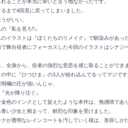
られることが本当に幸いと言う他なかったです。
するまで4回見に戻ってしまいました。
ほうがいい。
の『私を見ろ!!』
んのイラストは『ぼくたちのリメイク』で馴染みがあっ
面で舞台役者にフォーカスした今回のイラストはシナジ
ら、全身から、役者の強烈な意思を感じ取ることができ
この中に『ひつひま』の3人が紛れ込んでるってマジです
説明欄の圧が強いんじゃ。
の『光が降り注ぐ』
な金色のインクとして捉えたような本作は、無感情であ
る青い少女と相まって、鮮烈な印象を受けました。
ンクが透明なレインコートを汚していく様は、形容しが