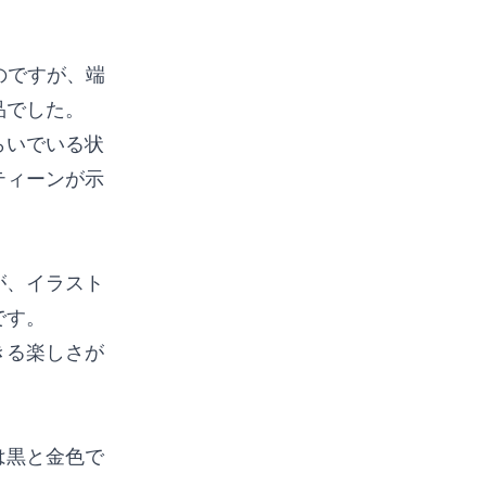
のですが、端
品でした。
らいでいる状
ティーンが示
が、イラスト
です。
きる楽しさが
は黒と金色で