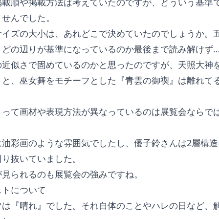
掲載順や掲載方法は考えていたのですが、どういう基準
ませんでした。
サイズの大小は、あれどこで決めていたのでしょうか。
、どの辺りが基準になっているのか最後まで読み解けず…
の近似さで固めているのかと思ったのですが、天照大神
』と、巫女舞をモチーフとした『青雲の御禊』は離れて
よって画材や表現方法が異なっているのは展覧会ならで
。
は油彩画のような雰囲気でしたし、優子鈴さんは2層構造
切り抜いていました。
が見られるのも展覧会の強みですね。
ストについて
マは『晴れ』でした。それ自体のことやハレの日など、