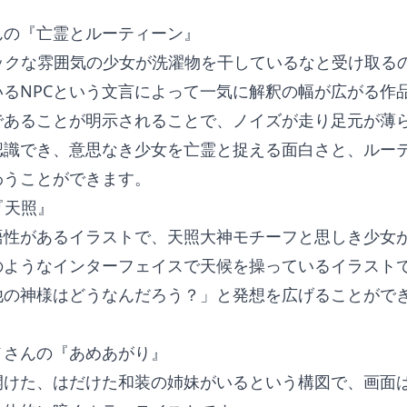
んの『亡霊とルーティーン』
チックな雰囲気の少女が洗濯物を干しているなと受け取る
いるNPCという文言によって一気に解釈の幅が広がる作
Cであることが明示されることで、ノイズが走り足元が薄
認識でき、意思なき少女を亡霊と捉える面白さと、ルー
わうことができます。
『天照』
語性があるイラストで、天照大神モチーフと思しき少女
のようなインターフェイスで天候を操っているイラスト
他の神様はどうなんだろう？」と発想を広げることがで
メさんの『あめあがり』
開けた、はだけた和装の姉妹がいるという構図で、画面