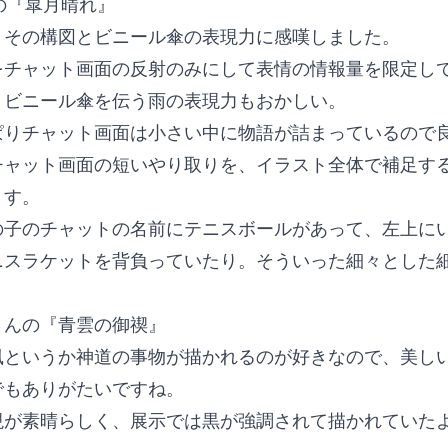
んの『皐月晴れ』
、その構図とビニール傘の表現力に感嘆しました。
をチャット画面の反射のみにして表情の情報量を限定し
、ビニール傘を伝う雨の表現力もおかしい。
ぱりチャット画面は小さい中に物語が詰まっているので
チャット画面の短いやり取りを、イラスト全体で補足す
ます。
の子のチャットの名前にテニスボールがあって、左上に
ニスラケットを背負っていたり。そういった細々とした
さんの『青雲の御禊』
風というか神道の事物が描かれるのが好きなので、美し
でもありがたいですね。
現が素晴らしく、展示では黒が強調されて描かれていた