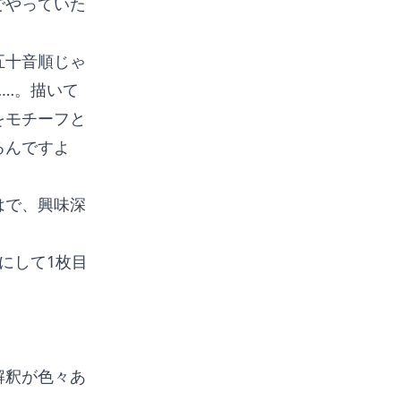
でやっていた
五十音順じゃ
…。描いて
をモチーフと
るんですよ
はで、興味深
にして1枚目
解釈が色々あ