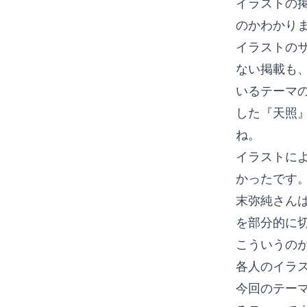
イラストの
のかわかり
イラストの
ない掲載も
いるテーマ
した『天照
ね。
イラストに
かったです
末弥純さん
を部分的に
こういうの
各人のイラ
今回のテー