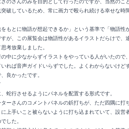
はざのさんのみを目的として行ったのですが、当然のこ
元突破しているため、常に画力で殴られ続ける幸せな時
絵をもとに物語が想起できるか」という基準で「物語性
ですが、この展覧会は物語性があるイラストだらけで、
て思考放棄しました。
者の中に少なからずイラストをやっている人がいたので
ていれば音声ガイドいらずでした。よくわからないけど
で、良かったです。
て
に、蛇行させるようにパネルを配置する形式です。
ーターさんのコメントパネルの鋲打ちが、ただ四隅に打
トに上手いこと被らないように打ち込まれていて、設営
のでした。