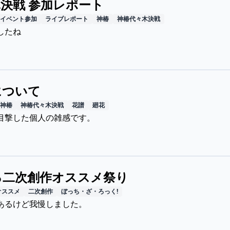
決戦 参加レポート
イベント参加
ライブレポート
神椿
神椿代々木決戦
したね
について
神椿
神椿代々木決戦
花譜
廻花
目撃した個人の雑感です。
ろ二次創作オススメ祭り
オススメ
二次創作
ぼっち・ざ・ろっく!
あるけど我慢しました。