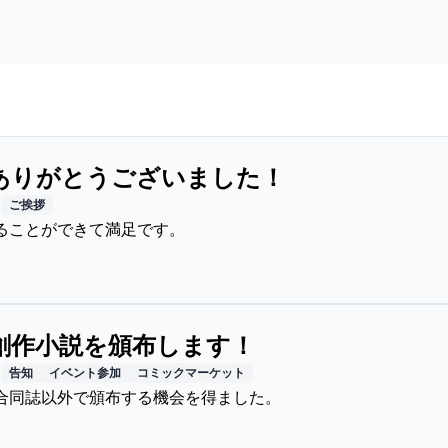
もありがとうございました！
日
ご挨拶
ることができて満足です。
自創作小説を頒布します！
日
告知
イベント参加
コミックマーケット
合同誌以外で頒布する機会を得ました。