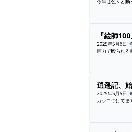
今年は色々と動
『絵師10
2025年5月6日
画力で殴られる
逍遥記、
2025年5月5日
カッコつけてま