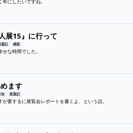
く年にしたいですね。
0人展15』に行って
逍遥記
感想
幸せな時間でした。
始めます
告知
逍遥記
すが要するに展覧会レポートを書くよ、という話。