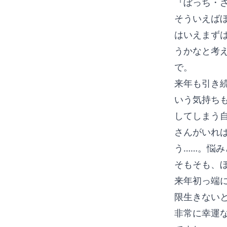
『ぼっち・
そういえば
はいえまず
うかなと考
で。
来年も引き
いう気持ち
してしまう
さんがいれ
う……。悩み
そもそも、
来年初っ端に
限生きない
非常に幸運