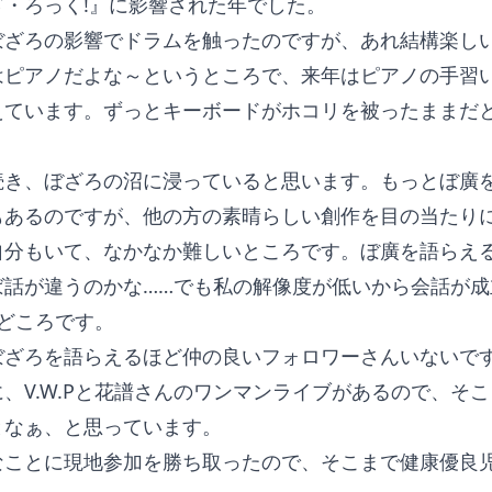
ざ・ろっく!』に影響された年でした。
ぼざろの影響でドラムを触ったのですが、あれ結構楽し
はピアノだよな～というところで、来年はピアノの手習
えています。ずっとキーボードがホコリを被ったままだ
続き、ぼざろの沼に浸っていると思います。もっとぼ廣
もあるのですが、他の方の素晴らしい創作を目の当たり
自分もいて、なかなか難しいところです。ぼ廣を語らえ
ば話が違うのかな……でも私の解像度が低いから会話が成
どころです。
ぼざろを語らえるほど仲の良いフォロワーさんいないで
、V.W.Pと花譜さんのワンマンライブがあるので、そ
となぁ、と思っています。
なことに現地参加を勝ち取ったので、そこまで健康優良