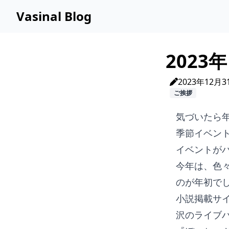
Vasinal Blog
202
2023年12月3
ご挨拶
気づいたら
季節イベン
イベントが
今年は、色
のが年初で
小説掲載サ
沢のライブ